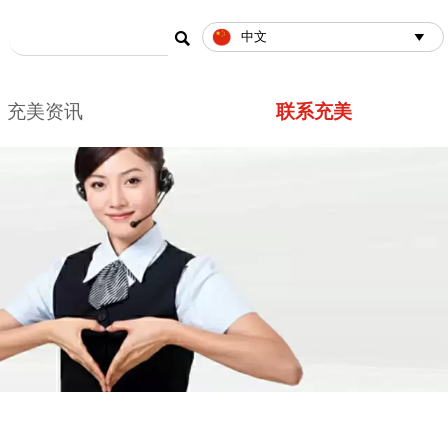

中文

充美资讯
联系充美