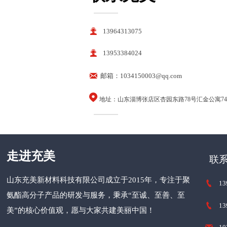
———

13964313075

13953384024

邮箱：1034150003@qq.com

地址：山东淄博张店区杏园东路78号汇金公寓74
———
走进充美
联
山东充美新材料科技有限公司
成立于2015年，专注于聚

13
氨酯高分子产品的研发与服务，秉承“至诚、至善、至

13
美”的核心价值观，愿与大家共建美丽中国！